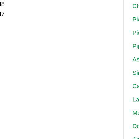
38
Ch
37
Pi
Pi
Pi
As
Si
Ca
La
Mo
Do