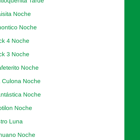
tioqueñita Tarde
isita Noche
ontico Noche
ck 4 Noche
ck 3 Noche
feterito Noche
 Culona Noche
ntástica Noche
tilon Noche
tro Luna
nuano Noche