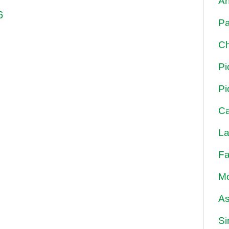
An
6
Pa
Ch
Pi
Pi
Ca
La
Fa
Mo
As
Si