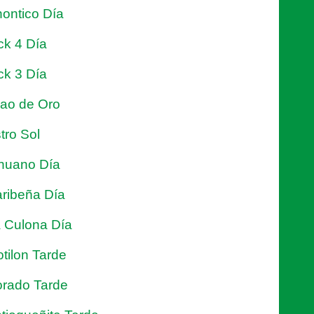
ontico Día
ck 4 Día
ck 3 Día
jao de Oro
tro Sol
nuano Día
ribeña Día
 Culona Día
tilon Tarde
rado Tarde