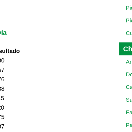
Pi
Pi
ía
Cu
Ch
sultado
80
An
57
D
76
Ca
88
15
Sa
20
Fa
75
Pa
87