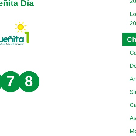
2
eñita Día
Lo
2
Ch
Ca
Do
7
8
An
Si
Ca
As
Mo