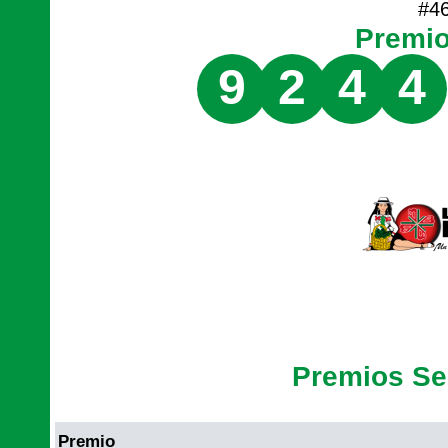
#4
Premi
9
2
4
4
Premios S
Premio