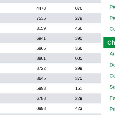
Pi
4478
076
Pi
7535
279
3159
466
Cu
6941
390
Ch
6865
366
An
8801
005
D
8722
299
Ca
8645
370
Sa
5893
151
Fa
6788
229
0898
423
Pa