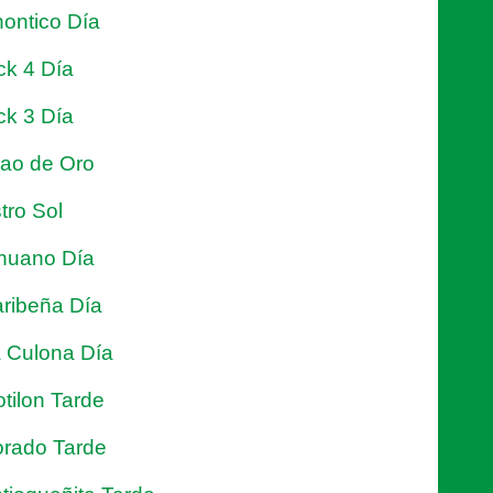
ontico Día
ck 4 Día
ck 3 Día
jao de Oro
tro Sol
nuano Día
ribeña Día
 Culona Día
tilon Tarde
rado Tarde