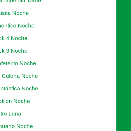
tioqueñita Tarde
isita Noche
ontico Noche
ck 4 Noche
ck 3 Noche
feterito Noche
 Culona Noche
ntástica Noche
tilon Noche
tro Luna
nuano Noche