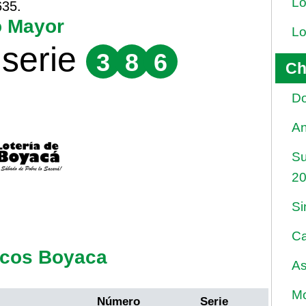
Lo
635.
o Mayor
Lo
serie
3
8
6
Ch
Do
An
Su
2
Si
Ca
ecos Boyaca
As
Mo
Número
Serie