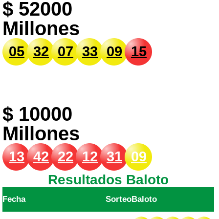
$ 52000
Millones
05
32
07
33
09
15
$ 10000
Millones
13
42
22
12
31
09
Resultados Baloto
Fecha
Sorteo
Baloto