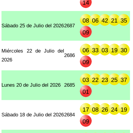
14
08
06
42
21
35
Sábado 25 de Julio del 2026
2687
09
06
33
03
19
30
Miércoles 22 de Julio del
2686
2026
09
03
22
23
25
37
Lunes 20 de Julio del 2026
2685
01
17
08
26
24
19
Sábado 18 de Julio del 2026
2684
09