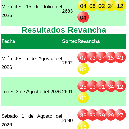
04
08
02
24
12
Miércoles 15 de Julio del
2683
2026
04
Resultados Revancha
Fecha
Sorteo
Revancha
07
23
37
15
43
Miércoles 5 de Agosto del
2692
2026
03
25
13
01
34
12
Lunes 3 de Agosto del 2026
2691
03
38
33
39
29
27
Sábado 1 de Agosto del
2690
2026
16