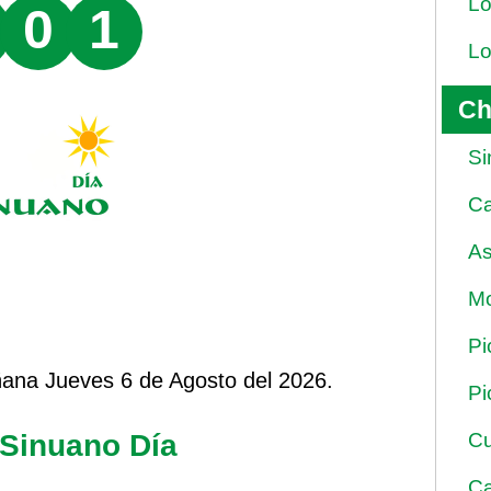
Lo
0
1
Lo
Ch
Si
Ca
As
Mo
Pi
ana Jueves 6 de Agosto del 2026.
Pi
 Sinuano Día
Cu
Ca