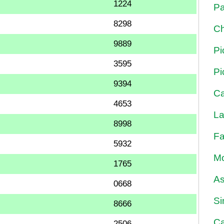
1224
Pa
8298
Ch
9889
Pi
3595
Pi
9394
Ca
4653
La
8998
Fa
5932
Mo
1765
As
0668
Si
8666
Ca
2506