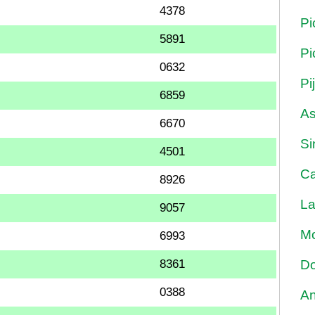
4378
Pi
5891
Pi
0632
Pi
6859
As
6670
Si
4501
Ca
8926
La
9057
Mo
6993
8361
Do
0388
An