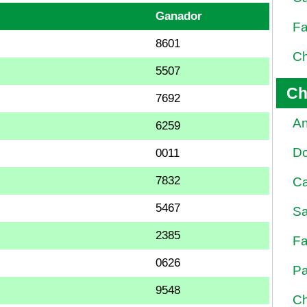
Ganador
Fa
8601
Ch
5507
Ch
7692
An
6259
D
0011
7832
Ca
5467
Sa
2385
Fa
0626
Pa
9548
Ch