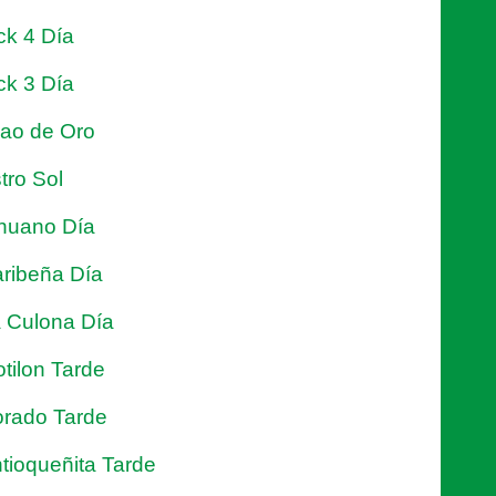
ck 4 Día
ck 3 Día
jao de Oro
tro Sol
nuano Día
ribeña Día
 Culona Día
tilon Tarde
rado Tarde
tioqueñita Tarde