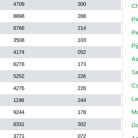
4709
300
Ch
8898
288
Pi
8766
214
Pi
3508
103
Pi
4174
052
As
6278
173
Si
5252
226
Ca
4276
226
La
1198
244
Mo
9244
178
8331
302
Do
3771
072