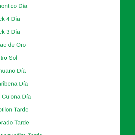
ontico Día
ck 4 Día
ck 3 Día
jao de Oro
tro Sol
nuano Día
ribeña Día
 Culona Día
tilon Tarde
rado Tarde