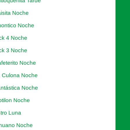
tioqueñita Tarde
isita Noche
ontico Noche
ck 4 Noche
ck 3 Noche
feterito Noche
 Culona Noche
ntástica Noche
tilon Noche
tro Luna
nuano Noche