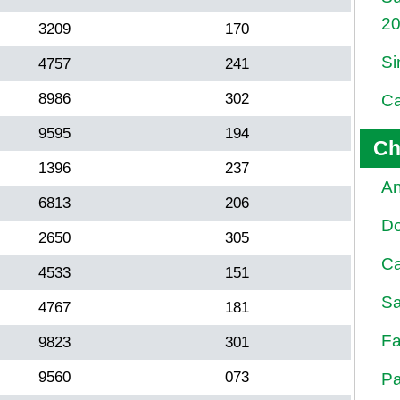
2
3209
170
Si
4757
241
8986
302
Ca
9595
194
Ch
1396
237
An
6813
206
D
2650
305
Ca
4533
151
Sa
4767
181
Fa
9823
301
9560
073
Pa