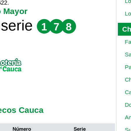
Lo
622.
o Mayor
Lo
serie
1
7
8
Ch
Fa
Sa
Pa
Ch
Ca
Do
ecos Cauca
An
Número
Serie
Su