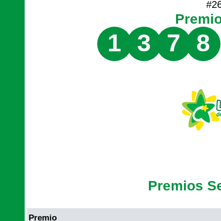
#2
Premi
1
3
7
8
Premios S
Premio