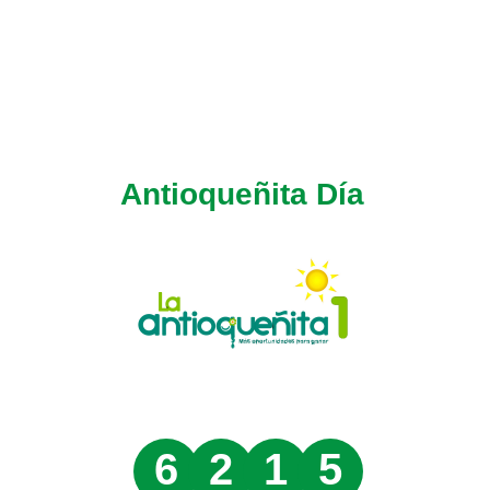
Antioqueñita Día
6
2
1
5