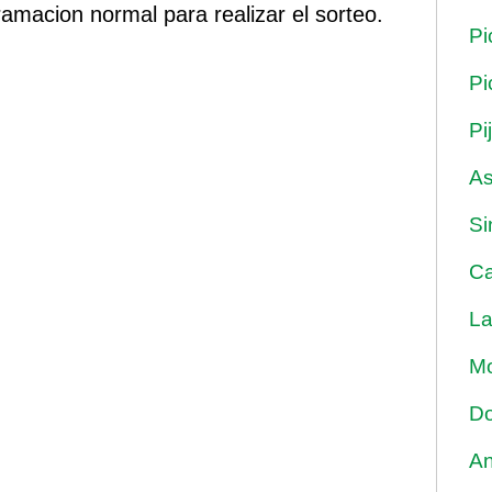
macion normal para realizar el sorteo.
Pi
Pi
Pi
As
Si
Ca
La
Mo
Do
An