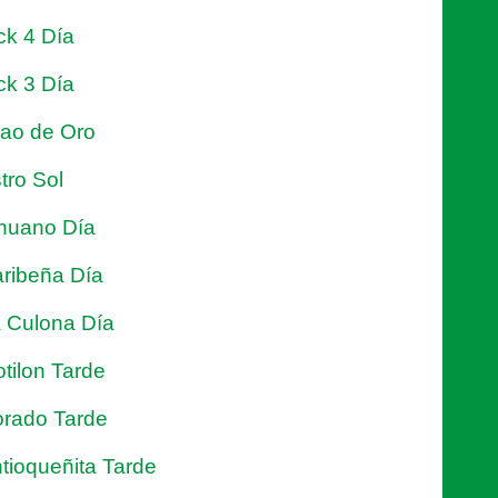
ck 4 Día
ck 3 Día
jao de Oro
tro Sol
nuano Día
ribeña Día
 Culona Día
tilon Tarde
rado Tarde
tioqueñita Tarde