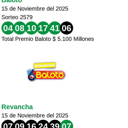
Baloto
15 de Noviembre del 2025
Sorteo 2579
04
08
10
17
41
06
Total Premio Baloto $ 5.100 Millones
Revancha
15 de Noviembre del 2025
07
09
16
24
39
07