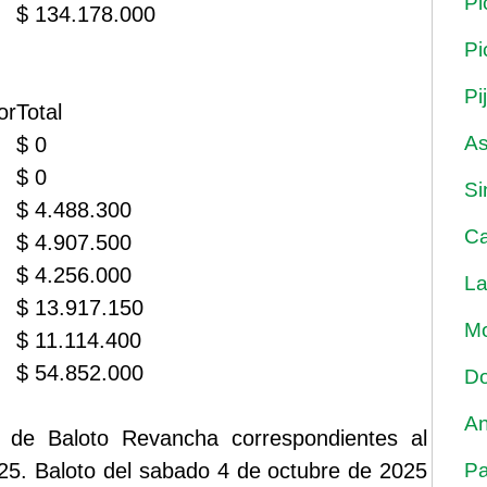
Pi
$ 134.178.000
Pi
Pi
or
Total
As
$ 0
$ 0
Si
$ 4.488.300
Ca
$ 4.907.500
$ 4.256.000
La
$ 13.917.150
Mo
$ 11.114.400
$ 54.852.000
Do
An
 de Baloto Revancha correspondientes al
25. Baloto del sabado 4 de octubre de 2025
Pa