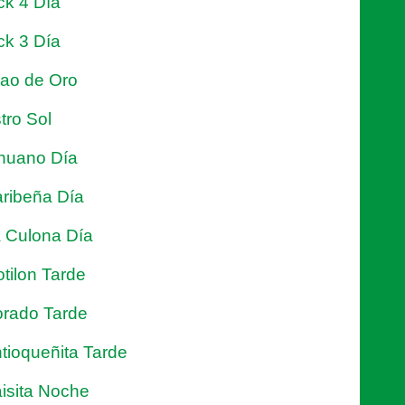
ck 4 Día
ck 3 Día
jao de Oro
tro Sol
nuano Día
ribeña Día
 Culona Día
tilon Tarde
rado Tarde
tioqueñita Tarde
isita Noche