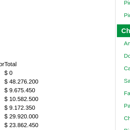
Pi
Pi
Ch
An
D
or
Total
Ca
$ 0
Sa
$ 48.276.200
$ 9.675.450
Fa
$ 10.582.500
Pa
$ 9.172.350
$ 29.920.000
Ch
$ 23.862.450