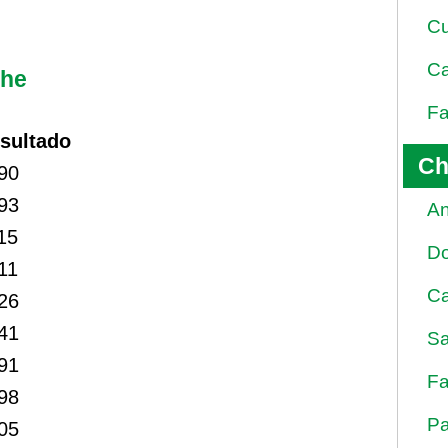
Cu
Ca
che
Fa
sultado
Ch
90
93
An
15
D
11
Ca
26
41
Sa
91
Fa
98
Pa
05