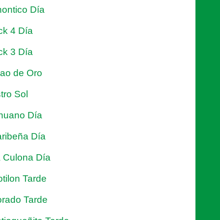
ontico Día
ck 4 Día
ck 3 Día
jao de Oro
tro Sol
nuano Día
ribeña Día
 Culona Día
tilon Tarde
rado Tarde