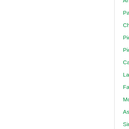
An
Pa
Ch
Pi
Pi
Ca
La
Fa
Mo
As
Si