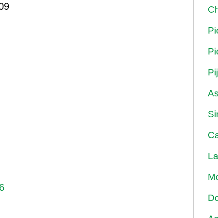
09
Ch
Pi
Pi
Pi
As
Si
Ca
La
Mo
6
Do