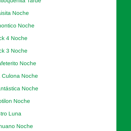
tioqueñita Tarde
isita Noche
ontico Noche
ck 4 Noche
ck 3 Noche
feterito Noche
 Culona Noche
ntástica Noche
tilon Noche
tro Luna
nuano Noche