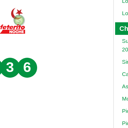
Lo
Lo
Ch
Su
2
Si
3
6
Ca
As
Mo
Pi
Pi