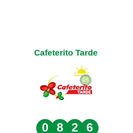
Cafeterito Tarde
0
8
2
6