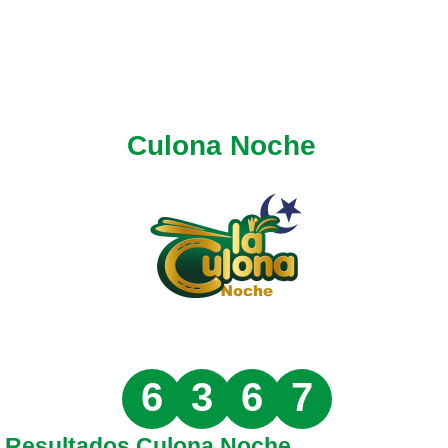
Culona Noche
6
3
6
7
Resultados Culona Noche