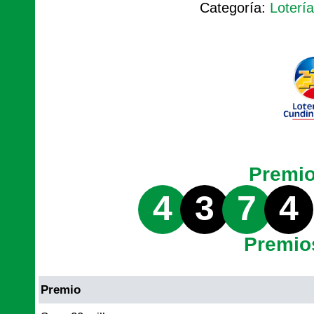
Categoría:
Loterí
Premi
4
3
7
4
Premio
Premio