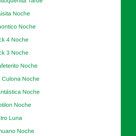
tioqueñita Tarde
isita Noche
ontico Noche
ck 4 Noche
ck 3 Noche
feterito Noche
 Culona Noche
ntástica Noche
tilon Noche
tro Luna
nuano Noche