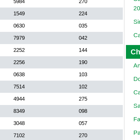
5984
270
2
1549
224
Si
0630
035
Ca
7979
042
2252
144
Ch
2256
190
An
0638
103
D
7514
102
Ca
4944
275
Sa
8349
098
Fa
3048
057
Pa
7102
270