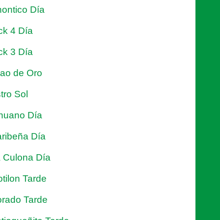
ontico Día
ck 4 Día
ck 3 Día
jao de Oro
tro Sol
nuano Día
ribeña Día
 Culona Día
tilon Tarde
rado Tarde