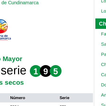
Lo
a de Cundinamarca
Lo
Ch
Fa
Sa
Pa
o Mayor
Ch
serie
1
9
5
Ca
s secos
Do
An
Número
Serie
Su