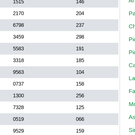
An
1515
146
Pa
2170
204
6798
237
Ch
3459
298
Pi
5583
191
Pi
3318
185
Ca
9563
104
La
0737
158
Fa
1300
256
Mo
7328
125
As
0519
066
Si
9529
159