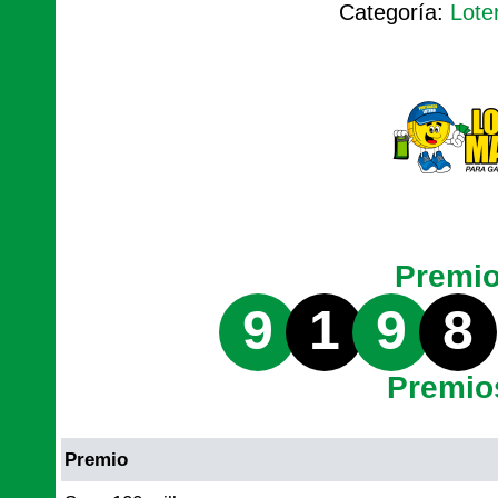
Categoría:
Lote
Premi
9
1
9
8
Premio
Premio