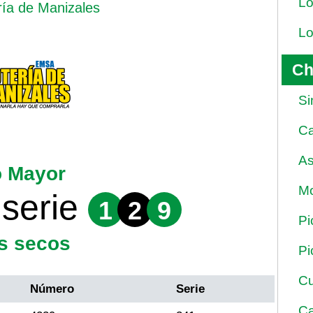
Lo
ría de Manizales
Lo
Ch
Si
Ca
As
o Mayor
Mo
serie
1
2
9
Pi
s secos
Pi
Cu
Número
Serie
Ca