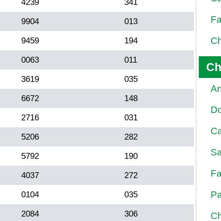
4239
341
Fa
9904
013
Ch
9459
194
0063
011
Ch
3619
035
An
6672
148
D
2716
031
Ca
5206
282
Sa
5792
190
Fa
4037
272
Pa
0104
035
2084
306
Ch