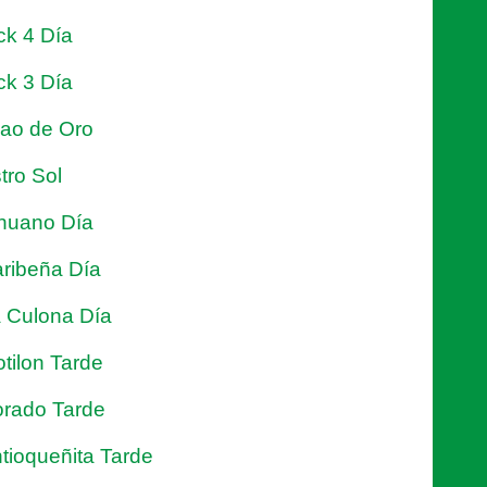
ck 4 Día
ck 3 Día
jao de Oro
tro Sol
nuano Día
ribeña Día
 Culona Día
tilon Tarde
rado Tarde
tioqueñita Tarde