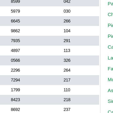
8599
042
Pa
5979
030
Ch
6645
266
Pi
9862
104
Pi
7935
291
Ca
4897
113
La
0566
326
Fa
2296
264
Mo
7294
217
1799
110
As
8423
218
Si
8692
237
Ca