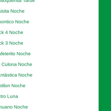
tioqueñita Tarde
isita Noche
ontico Noche
ck 4 Noche
ck 3 Noche
feterito Noche
 Culona Noche
ntástica Noche
tilon Noche
tro Luna
nuano Noche