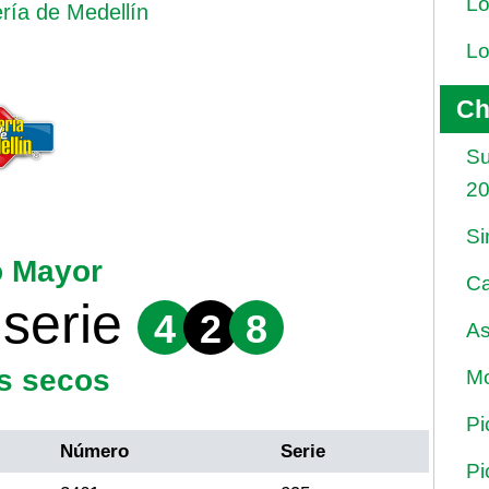
Lo
ería de Medellín
Lo
Ch
Su
2
Si
o Mayor
Ca
serie
4
2
8
As
s secos
Mo
Pi
Número
Serie
Pi