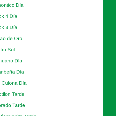
ontico Día
ck 4 Día
ck 3 Día
jao de Oro
tro Sol
nuano Día
ribeña Día
 Culona Día
tilon Tarde
rado Tarde