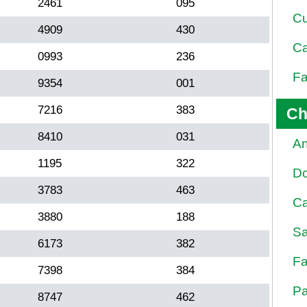
2461
095
Cu
4909
430
Ca
0993
236
Fa
9354
001
7216
383
Ch
8410
031
An
1195
322
D
3783
463
Ca
3880
188
Sa
6173
382
Fa
7398
384
Pa
8747
462