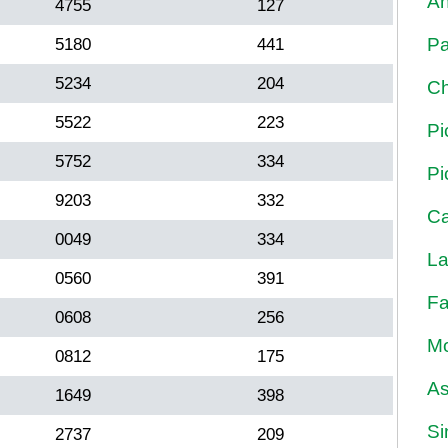
An
4755
127
Pa
5180
441
5234
204
Ch
5522
223
Pi
5752
334
Pi
9203
332
Ca
0049
334
La
0560
391
Fa
0608
256
Mo
0812
175
As
1649
398
Si
2737
209