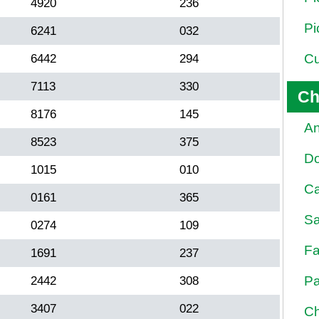
4920
236
Pi
6241
032
Cu
6442
294
7113
330
Ch
8176
145
An
8523
375
D
1015
010
Ca
0161
365
Sa
0274
109
Fa
1691
237
Pa
2442
308
3407
022
Ch