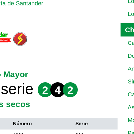
Lo
ría de Santander
Lo
Ch
Ca
Do
An
o Mayor
Si
serie
2
4
2
Ca
s secos
As
Mo
Número
Serie
Pi