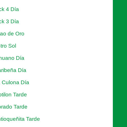
ck 4 Día
ck 3 Día
jao de Oro
tro Sol
nuano Día
ribeña Día
 Culona Día
tilon Tarde
rado Tarde
tioqueñita Tarde