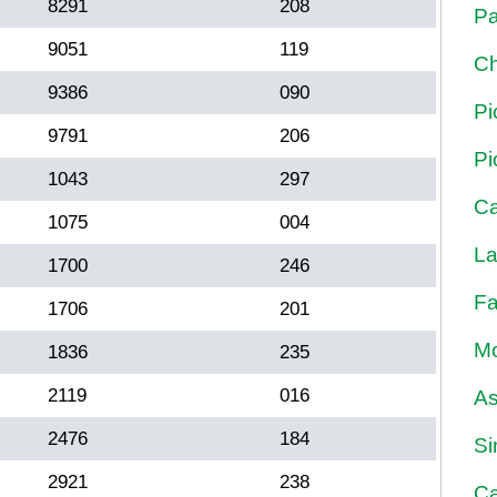
8291
208
Pa
9051
119
Ch
9386
090
Pi
9791
206
Pi
1043
297
Ca
1075
004
La
1700
246
Fa
1706
201
Mo
1836
235
2119
016
As
2476
184
Si
2921
238
Ca