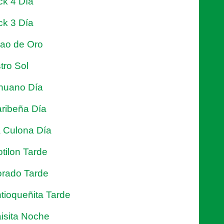
ck 4 Día
ck 3 Día
jao de Oro
tro Sol
nuano Día
ribeña Día
 Culona Día
tilon Tarde
rado Tarde
tioqueñita Tarde
isita Noche