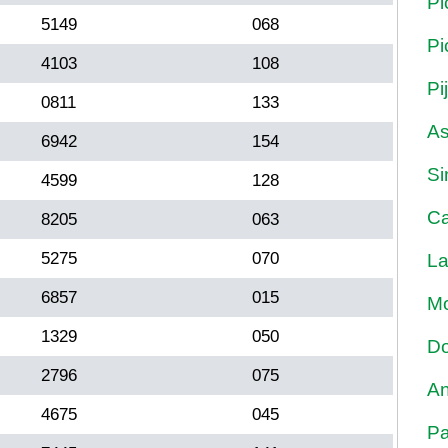
Pi
5149
068
Pi
4103
108
Pi
0811
133
As
6942
154
Si
4599
128
Ca
8205
063
5275
070
La
6857
015
Mo
1329
050
Do
2796
075
An
4675
045
Pa