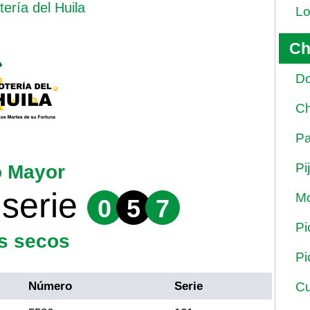
tería del Huila
Lo
Ch
Do
Ch
Pa
Pi
o Mayor
serie
Mo
0
5
7
Pi
s secos
Pi
Número
Serie
Cu