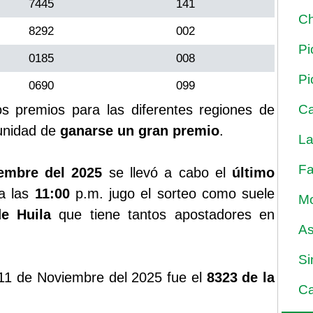
7445
141
Ch
8292
002
Pi
0185
008
Pi
0690
099
ios premios para las diferentes regiones de
Ca
unidad de
ganarse un gran premio
.
La
Fa
embre del 2025
se llevó a cabo el
último
 a las
11:00
p.m. jugo el sorteo como suele
Mo
de Huila
que tiene tantos apostadores en
As
Si
11 de Noviembre del 2025 fue el
8323 de la
Ca