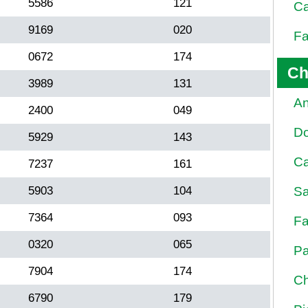
5586
121
Ca
9169
020
Fa
0672
174
Ch
3989
131
An
2400
049
D
5929
143
Ca
7237
161
5903
104
Sa
7364
093
Fa
0320
065
Pa
7904
174
Ch
6790
179