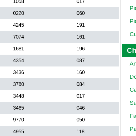
1058
017
Pi
0220
060
Pi
4245
191
Cu
7074
161
1681
196
Ch
4354
087
An
3436
160
D
3780
084
Ca
3448
017
Sa
3465
046
Fa
9770
050
Pa
4955
118