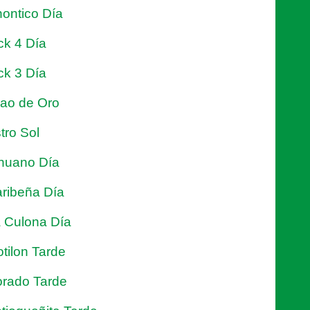
ontico Día
ck 4 Día
ck 3 Día
jao de Oro
tro Sol
nuano Día
ribeña Día
 Culona Día
tilon Tarde
rado Tarde