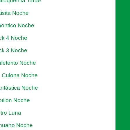
tioqueñita Tarde
isita Noche
ontico Noche
ck 4 Noche
ck 3 Noche
feterito Noche
 Culona Noche
ntástica Noche
tilon Noche
tro Luna
nuano Noche