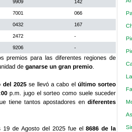
An
9909
142
Pa
7001
066
0432
167
Ch
2472
-
Pi
9206
-
Pi
ios premios para las diferentes regiones de
Ca
unidad de
ganarse un gran premio
.
La
 del 2025
se llevó a cabo el
último sorteo
Fa
:00
p.m. jugo el sorteo como suele suceder
ue tiene tantos apostadores en
diferentes
Mo
As
Si
 19 de Agosto del 2025 fue el
8686 de la