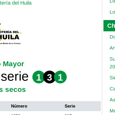
Lo
tería del Huila
Lo
Ch
Do
An
Su
o Mayor
2
serie
1
3
1
Si
s secos
Ca
As
Número
Serie
Mo