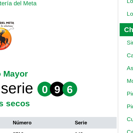
Lo
tería del Meta
Lo
Ch
Si
Ca
As
o Mayor
Mo
serie
0
9
6
Pi
s secos
Pi
Cu
Número
Serie
Ca