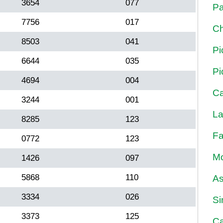
3654
077
Pa
7756
017
Ch
8503
041
Pi
6644
035
Pi
4694
004
Ca
3244
001
La
8285
123
Fa
0772
123
Mo
1426
097
5868
110
As
3334
026
Si
3373
125
Ca