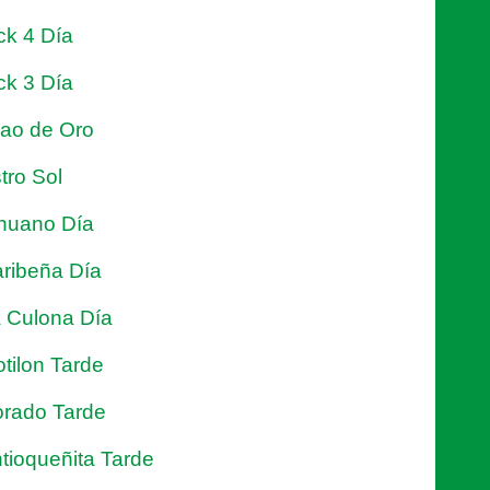
ck 4 Día
ck 3 Día
jao de Oro
tro Sol
nuano Día
ribeña Día
 Culona Día
tilon Tarde
rado Tarde
tioqueñita Tarde