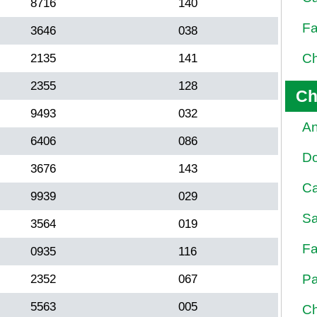
8716
140
Fa
3646
038
Ch
2135
141
2355
128
Ch
9493
032
An
6406
086
D
3676
143
Ca
9939
029
Sa
3564
019
Fa
0935
116
Pa
2352
067
5563
005
Ch