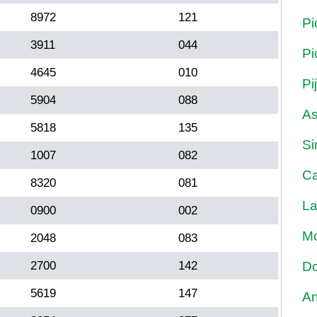
8972
121
Pi
3911
044
Pi
4645
010
Pi
5904
088
As
5818
135
Si
1007
082
Ca
8320
081
La
0900
002
Mo
2048
083
2700
142
Do
5619
147
An