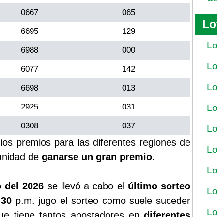
0667
065
Lo
6695
129
Lo
6988
000
Lo
6077
142
Lo
6698
013
2925
031
Lo
0308
037
Lo
rios premios para las diferentes regiones de
Lo
unidad de
ganarse un gran premio
.
Lo
 del 2026
se llevó a cabo el
último sorteo
Lo
:30
p.m. jugo el sorteo como suele suceder
Lo
ue tiene tantos apostadores en
diferentes