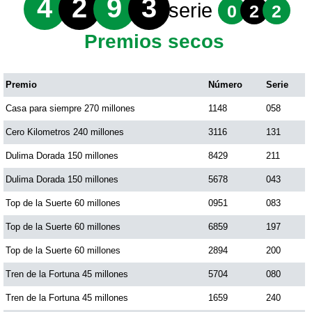
4
2
9
3
serie
0
2
2
Premios secos
Premio
Número
Serie
Casa para siempre 270 millones
1148
058
Cero Kilometros 240 millones
3116
131
Dulima Dorada 150 millones
8429
211
Dulima Dorada 150 millones
5678
043
Top de la Suerte 60 millones
0951
083
Top de la Suerte 60 millones
6859
197
Top de la Suerte 60 millones
2894
200
Tren de la Fortuna 45 millones
5704
080
Tren de la Fortuna 45 millones
1659
240