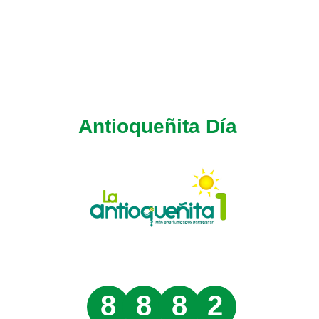
Antioqueñita Día
8
8
8
2