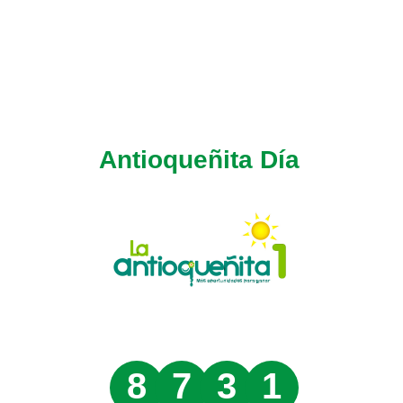
Antioqueñita Día
8
7
3
1