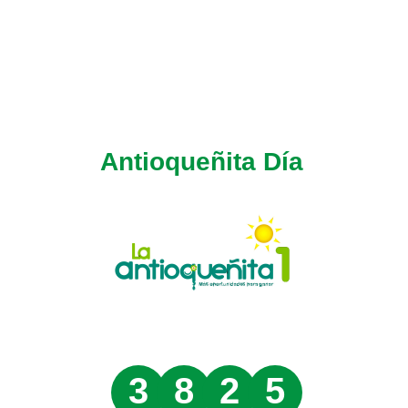
Antioqueñita Día
3
8
2
5