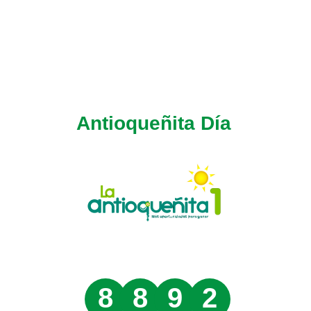
Antioqueñita Día
8
8
9
2