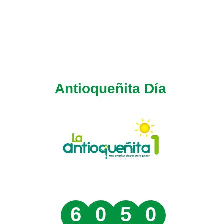
Antioqueñita Día
6
0
5
0