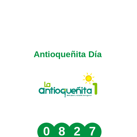
Antioqueñita Día
0
8
2
7