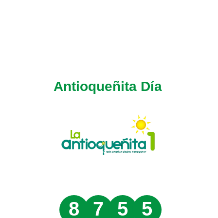
Antioqueñita Día
8
7
5
5