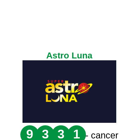
Astro Luna
9
3
3
1
- cancer