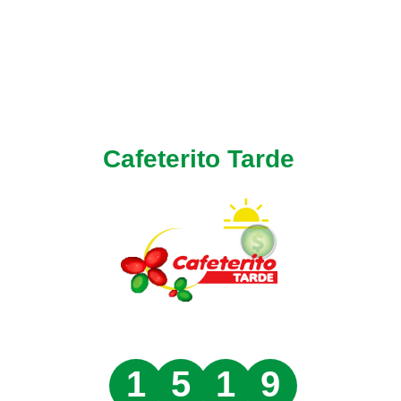
Cafeterito Tarde
1
5
1
9