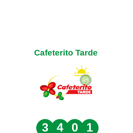
Cafeterito Tarde
3
4
0
1