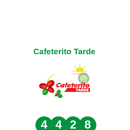
Cafeterito Tarde
4
4
2
8