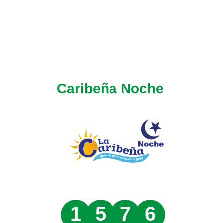
Caribeña Noche
1
5
7
6