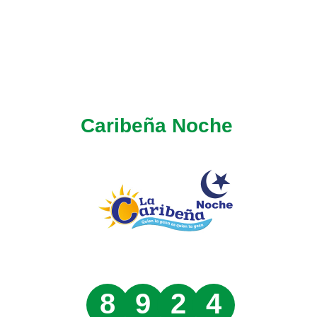
Caribeña Noche
8
9
2
4