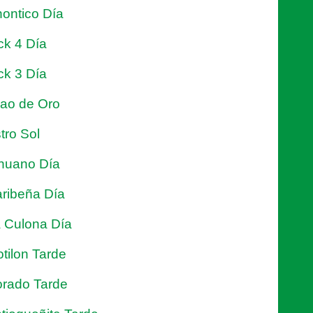
ontico Día
ck 4 Día
ck 3 Día
jao de Oro
tro Sol
nuano Día
ribeña Día
 Culona Día
tilon Tarde
rado Tarde