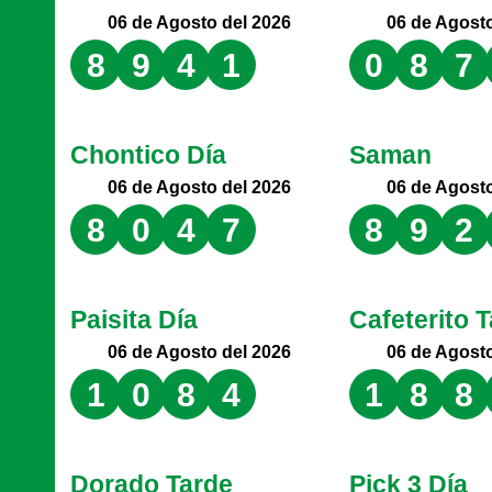
06 de Agosto del 2026
06 de Agosto
8
9
4
1
0
8
7
Chontico Día
Saman
06 de Agosto del 2026
06 de Agosto
8
0
4
7
8
9
2
Paisita Día
Cafeterito 
06 de Agosto del 2026
06 de Agosto
1
0
8
4
1
8
8
Dorado Tarde
Pick 3 Día