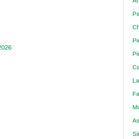
An
Pa
Ch
Pi
2026
Pi
Ca
La
Fa
Mo
As
Si