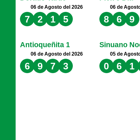
06 de Agosto del 2026
06 de Agosto
7
2
1
5
8
6
9
Antioqueñita 1
Sinuano No
06 de Agosto del 2026
05 de Agosto
6
9
7
3
0
6
1