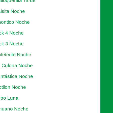
tioqueñita Tarde
isita Noche
ontico Noche
ck 4 Noche
ck 3 Noche
feterito Noche
 Culona Noche
ntástica Noche
tilon Noche
tro Luna
nuano Noche