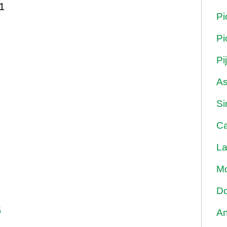
1
Pi
Pi
Pi
As
Si
Ca
La
Mo
Do
6
An