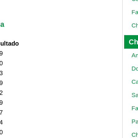
Fa
na
Ch
Ch
ultado
9
An
0
D
3
Ca
9
2
Sa
9
Fa
7
Pa
4
0
Ch