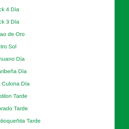
ck 4 Día
ck 3 Día
jao de Oro
tro Sol
nuano Día
ribeña Día
 Culona Día
tilon Tarde
rado Tarde
tioqueñita Tarde