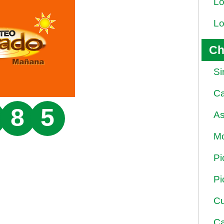
Lo
Lo
Ch
Si
Ca
8
5
As
Mo
Pi
Pi
Cu
Ca