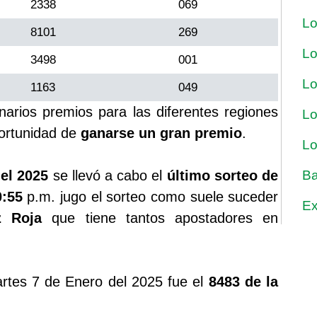
2338
069
Lo
8101
269
Lo
3498
001
Lo
1163
049
onarios premios para las diferentes regiones
Lo
ortunidad de
ganarse un gran premio
.
Lo
el 2025
se llevó a cabo el
último sorteo de
Ba
0:55
p.m. jugo el sorteo como suele suceder
Ex
uz Roja
que tiene tantos apostadores en
rtes 7 de Enero del 2025 fue el
8483 de la