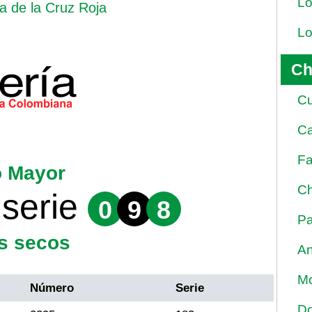
Lo
ía de la Cruz Roja
Lo
Ch
Cu
Ca
Fa
o Mayor
Ch
serie
0
9
8
Pa
s secos
An
Mo
Número
Serie
Do