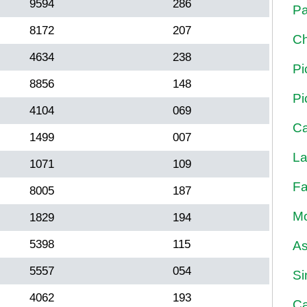
9594
286
Pa
8172
207
Ch
4634
238
Pi
8856
148
Pi
4104
069
Ca
1499
007
La
1071
109
Fa
8005
187
Mo
1829
194
5398
115
As
5557
054
Si
4062
193
Ca