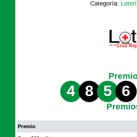
Categoría:
Loter
Premi
4
8
5
6
Premio
Premio