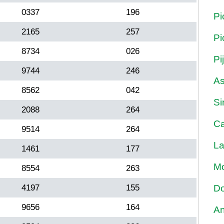
0337
196
Pi
2165
257
Pi
8734
026
Pi
9744
246
As
8562
042
Si
2088
264
Ca
9514
264
La
1461
177
Mo
8554
263
4197
155
Do
9656
164
An