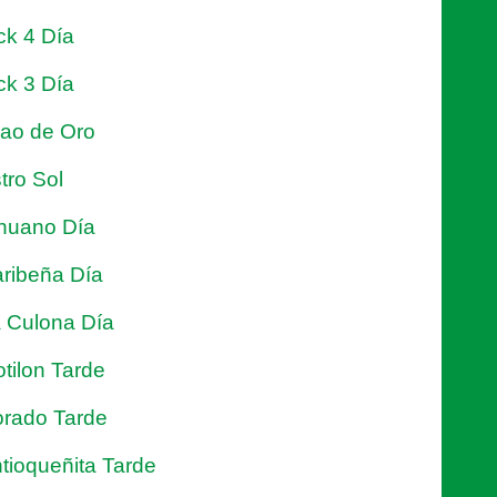
ck 4 Día
ck 3 Día
jao de Oro
tro Sol
nuano Día
ribeña Día
 Culona Día
tilon Tarde
rado Tarde
tioqueñita Tarde