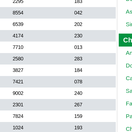
2295
183
As
8554
042
Si
6539
202
4174
230
Ch
7710
013
An
2580
283
D
3827
184
Ca
7421
078
Sa
9002
240
Fa
2301
267
Pa
7824
159
1024
193
Ch