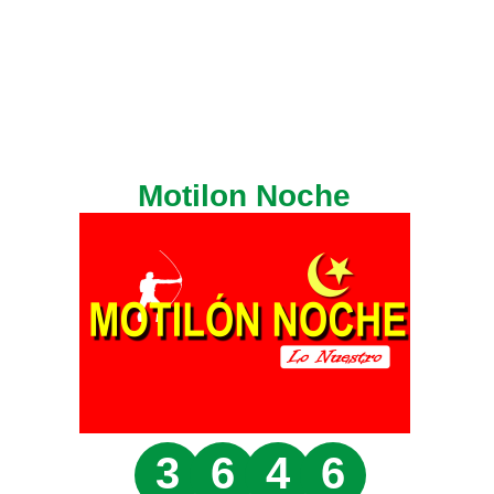
Motilon Noche
3
6
4
6