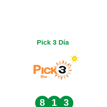
Pick 3 Día
8
1
3