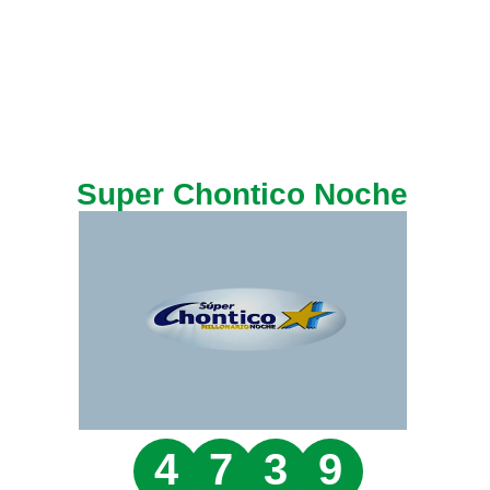
Super Chontico Noche
4
7
3
9