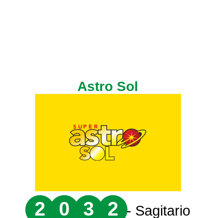
Astro Sol
2
0
3
2
- Sagitario