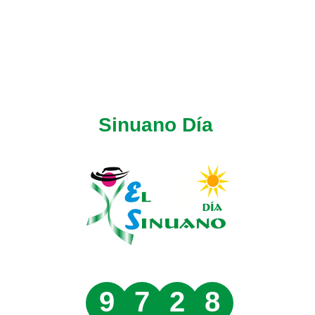
Sinuano Día
9
7
2
8