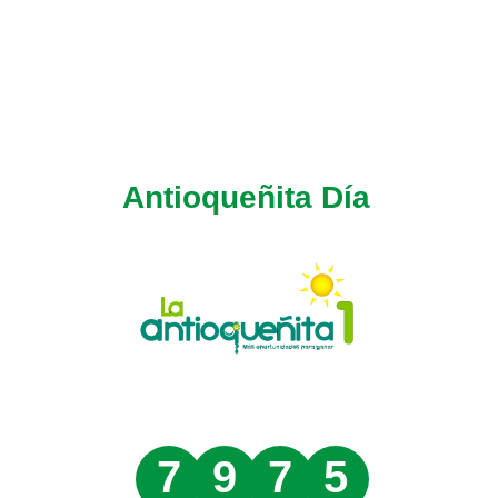
Antioqueñita Día
7
9
7
5