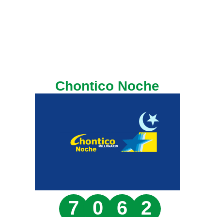
Chontico Noche
7
0
6
2