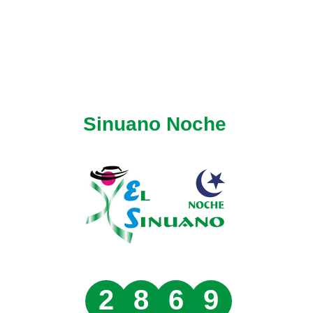
Sinuano Noche
2
8
6
9