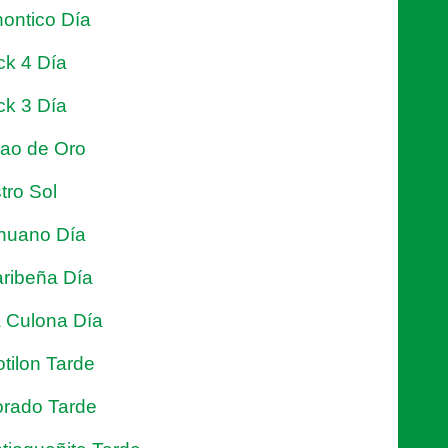
ontico Día
ck 4 Día
ck 3 Día
jao de Oro
tro Sol
nuano Día
ribeña Día
 Culona Día
tilon Tarde
rado Tarde