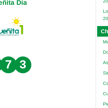
2
eñita Día
Lo
2
Ch
Mo
Do
7
3
As
Si
Ca
Cu
Pi