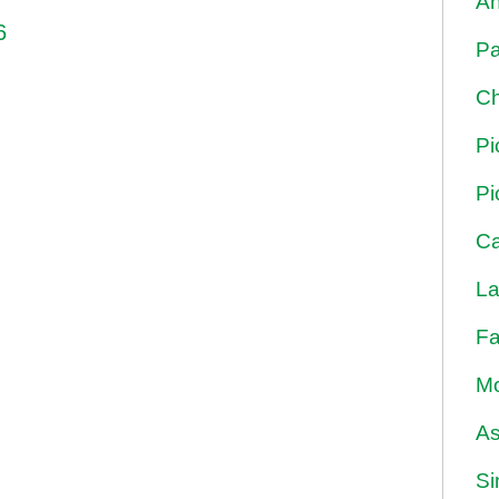
An
6
Pa
Ch
Pi
Pi
Ca
La
Fa
Mo
As
Si