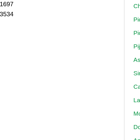
1697
Ch
3534
Pi
Pi
Pi
As
Si
Ca
La
Mo
Do