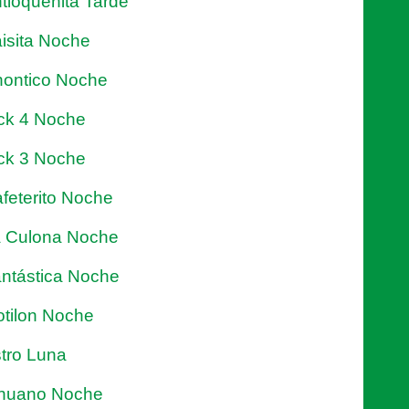
tioqueñita Tarde
isita Noche
ontico Noche
ck 4 Noche
ck 3 Noche
feterito Noche
 Culona Noche
ntástica Noche
tilon Noche
tro Luna
nuano Noche