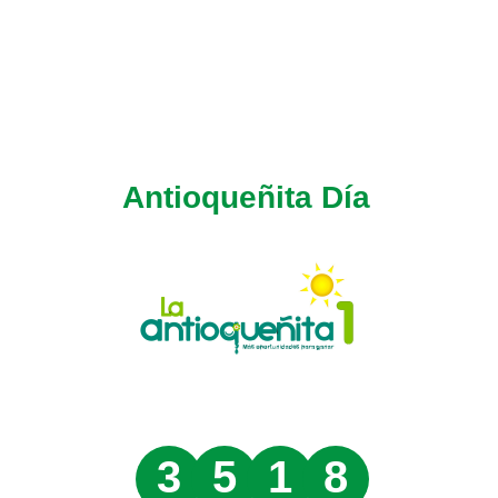
Antioqueñita Día
3
5
1
8