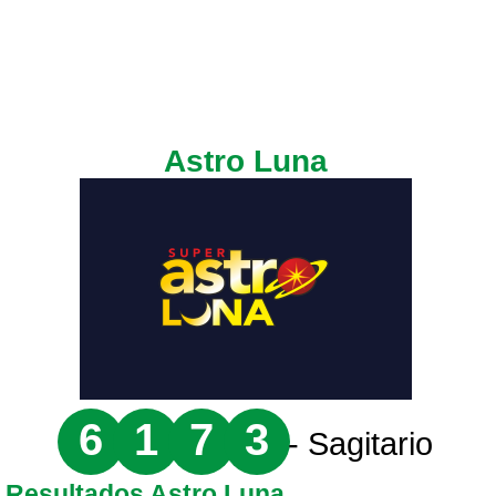
Astro Luna
6
1
7
3
- Sagitario
Resultados Astro Luna