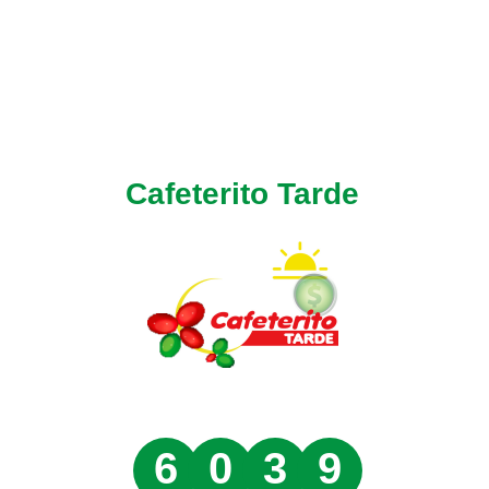
Cafeterito Tarde
6
0
3
9