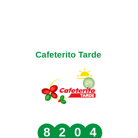
Cafeterito Tarde
8
2
0
4