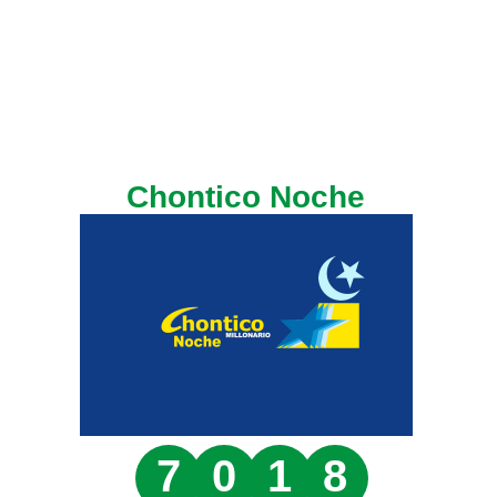
Chontico Noche
7
0
1
8